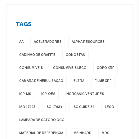
TAGS
AA
ACELERADORES
ALPHA RESOURCES
CADINHO DE GRAFITE
CONOSTAN
CONSUMÍVEIS
CONSUMÍVEIS LECO
COPO XRF
CÂMARA DE NEBULIZAÇÃO
ELTRA
FILME XRF
ICP-MS
ICP-OES
INORGANIC VENTURES
ISO 17025
ISO 17034
ISO GUIDE 34
LECO
LÂMPADA DE CATODO OCO
MATERIAL DE REFERÊNCIA
MEINHARD
MRC