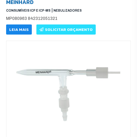
MEINHARD
|
CONSUMÍVEIS ICP E ICP-MS
NEBULIZADORES
MP080963 842312051321
LEIA MAIS
SOLICITAR ORÇAMENTO