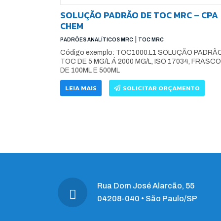
SOLUÇÃO PADRÃO DE TOC MRC – CPA
CHEM
|
PADRÕES ANALÍTICOS MRC
TOC MRC
Código exemplo: TOC1000.L1 SOLUÇÃO PADRÃ
TOC DE 5 MG/L Á 2000 MG/L, ISO 17034, FRASC
DE 100ML E 500ML
LEIA MAIS
SOLICITAR ORÇAMENTO
Rua Dom José Alarcão, 55
04208-040 • São Paulo/SP