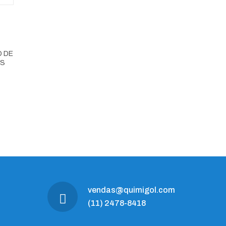
O DE
OS
vendas@quimigol.com
(11) 2478-8418