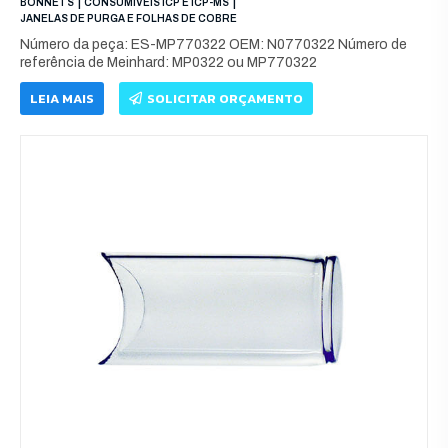
|
|
BONNETS
CONSUMÍVEIS ICP E ICP-MS
JANELAS DE PURGA E FOLHAS DE COBRE
Número da peça: ES-MP770322 OEM: N0770322 Número de
referência de Meinhard: MP0322 ou MP770322
LEIA MAIS
SOLICITAR ORÇAMENTO