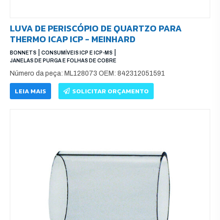
LUVA DE PERISCÓPIO DE QUARTZO PARA
THERMO ICAP ICP - MEINHARD
|
|
BONNETS
CONSUMÍVEIS ICP E ICP-MS
JANELAS DE PURGA E FOLHAS DE COBRE
Número da peça: ML128073 OEM: 842312051591
LEIA MAIS
SOLICITAR ORÇAMENTO