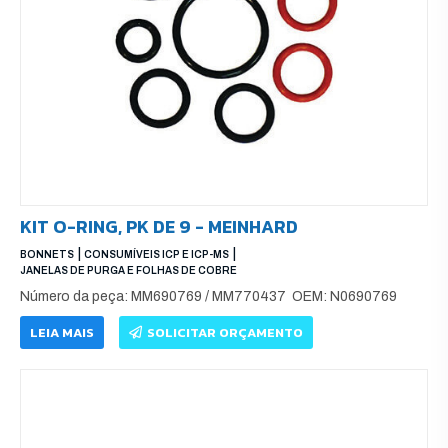
KIT O-RING, PK DE 9 - MEINHARD
|
|
BONNETS
CONSUMÍVEIS ICP E ICP-MS
JANELAS DE PURGA E FOLHAS DE COBRE
Número da peça: MM690769 / MM770437 OEM: N0690769
LEIA MAIS
SOLICITAR ORÇAMENTO