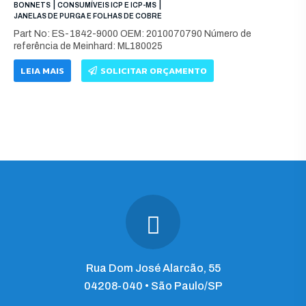
|
|
BONNETS
CONSUMÍVEIS ICP E ICP-MS
JANELAS DE PURGA E FOLHAS DE COBRE
Part No: ES-1842-9000 OEM: 2010070790 Número de
referência de Meinhard: ML180025
LEIA MAIS
SOLICITAR ORÇAMENTO
Rua Dom José Alarcão, 55
04208-040 • São Paulo/SP