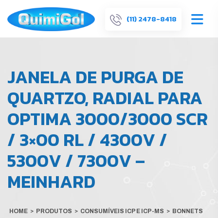
(11) 2478-8418
JANELA DE PURGA DE
QUARTZO, RADIAL PARA
OPTIMA 3000/3000 SCR
/ 3×00 RL / 4300V /
5300V / 7300V –
MEINHARD
HOME
>
PRODUTOS
>
CONSUMÍVEIS ICP E ICP-MS
>
BONNETS