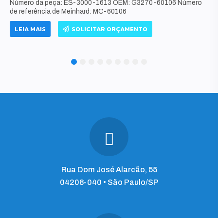
Número da peça: ES-3000-1613 OEM: G3270-60106 Número
de referência de Meinhard: MC-60106
LEIA MAIS
SOLICITAR ORÇAMENTO
1
2
3
4
5
6
7
8
9
Rua Dom José Alarcão, 55
04208-040 • São Paulo/SP