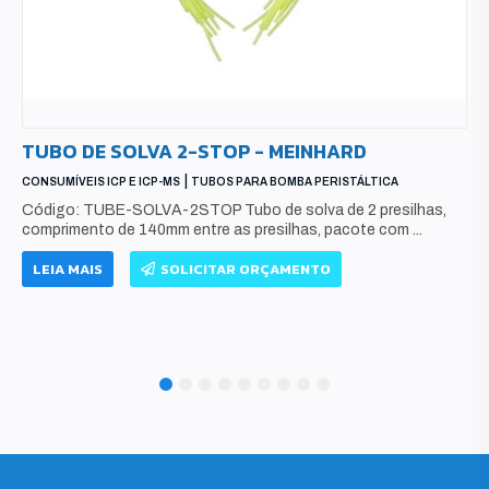
TUBO DE SOLVA 2-STOP - MEINHARD
|
CONSUMÍVEIS ICP E ICP-MS
TUBOS PARA BOMBA PERISTÁLTICA
Código: TUBE-SOLVA-2STOP Tubo de solva de 2 presilhas,
comprimento de 140mm entre as presilhas, pacote com ...
LEIA MAIS
SOLICITAR ORÇAMENTO
1
2
3
4
5
6
7
8
9