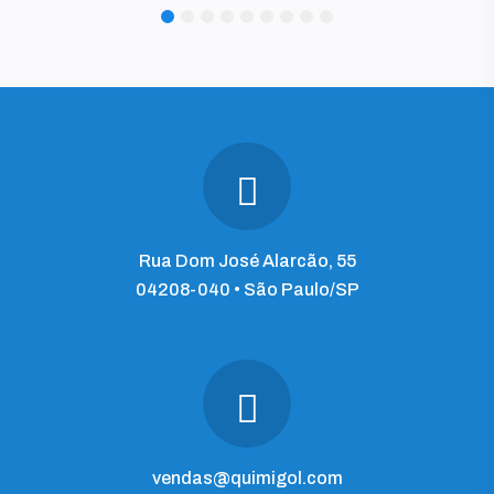
1
2
3
4
5
6
7
8
9
Rua Dom José Alarcão, 55
04208-040 • São Paulo/SP
vendas@quimigol.com