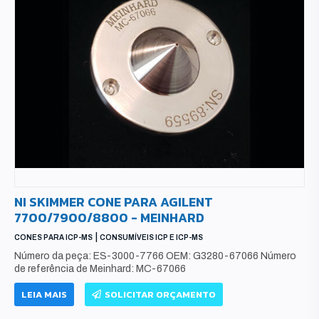
NI SKIMMER CONE PARA AGILENT
7700/7900/8800 - MEINHARD
|
CONES PARA ICP-MS
CONSUMÍVEIS ICP E ICP-MS
Número da peça: ES-3000-7766 OEM: G3280-67066 Número
de referência de Meinhard: MC-67066
LEIA MAIS
SOLICITAR ORÇAMENTO