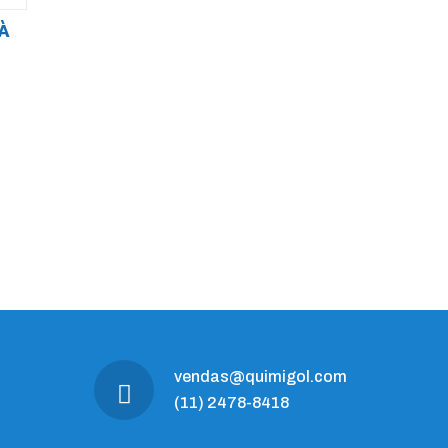
À
vendas@quimigol.com
(11) 2478-8418