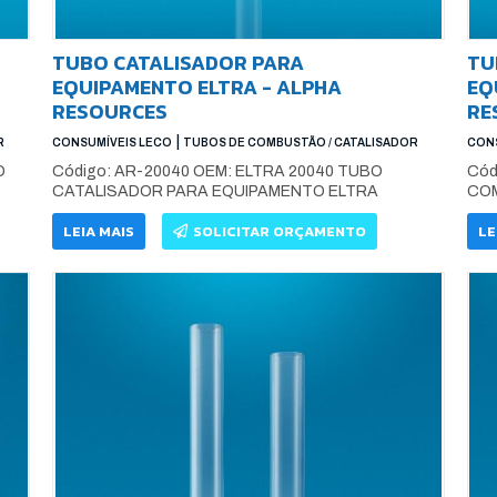
TUBO CATALISADOR PARA
TU
EQUIPAMENTO ELTRA - ALPHA
EQ
RESOURCES
RE
|
R
CONSUMÍVEIS LECO
TUBOS DE COMBUSTÃO / CATALISADOR
CONS
O
Código: AR-20040 OEM: ELTRA 20040 TUBO
Cód
CATALISADOR PARA EQUIPAMENTO ELTRA
COM
LEIA MAIS
SOLICITAR ORÇAMENTO
LE