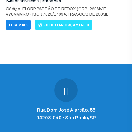
|
PADRÕES DIVERSOS
REDOX MRC
Código: ELORP PADRÃO DE REDOX (ORP) 229MV E
476MVMRC - ISO 17025/17034, FRASCOS DE 250ML
LEIA MAIS
SOLICITAR ORÇAMENTO
Rua Dom José Alarcão, 55
04208-040 • São Paulo/SP