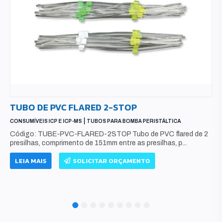
TUBO DE PVC FLARED 2-STOP
|
CONSUMÍVEIS ICP E ICP-MS
TUBOS PARA BOMBA PERISTÁLTICA
Código: TUBE-PVC-FLARED-2STOP Tubo de PVC flared de 2
presilhas, comprimento de 151mm entre as presilhas, p...
LEIA MAIS
SOLICITAR ORÇAMENTO
1
2
3
4
5
6
7
8
9