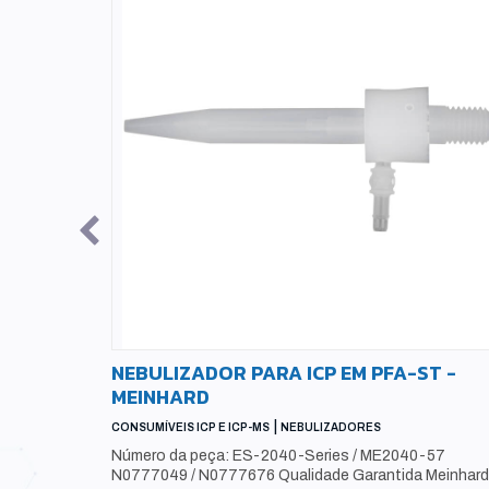
Y RADIAL
NEBULIZADOR PARA ICP EM PFA-ST -
 -
MEINHARD
|
CONSUMÍVEIS ICP E ICP-MS
NEBULIZADORES
P-MS
Número da peça: ES-2040-Series / ME2040-57
N0777049 / N0777676 Qualidade Garantida Meinhar