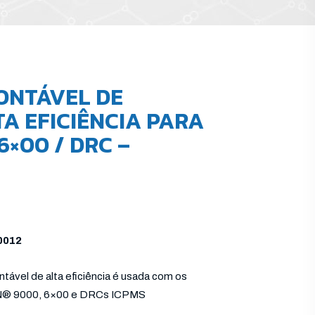
ONTÁVEL DE
TA EFICIÊNCIA PARA
6×00 / DRC –
0012
ável de alta eficiência é usada com os
AN® 9000, 6×00 e DRCs ICPMS