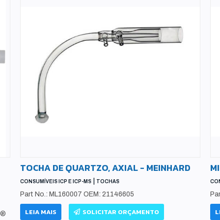
TOCHA DE QUARTZO, AXIAL - MEINHARD
M
|
CONSUMÍVEIS ICP E ICP-MS
TOCHAS
CON
Part No.: ML160007 OEM: 21146605
Pa
LEIA MAIS
SOLICITAR ORÇAMENTO
L
d®