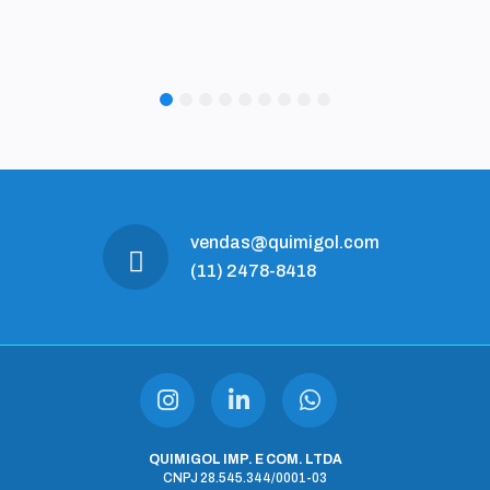
1
2
3
4
5
6
7
8
9
vendas@quimigol.com
(11) 2478-8418
QUIMIGOL IMP. E COM. LTDA
CNPJ 28.545.344/0001-03