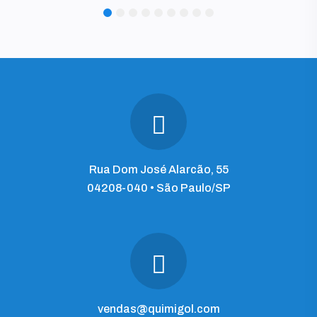
1
2
3
4
5
6
7
8
9
Rua Dom José Alarcão, 55
04208-040 • São Paulo/SP
vendas@quimigol.com