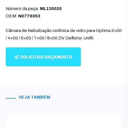
Número da peça:
ML130020
OEM:
N0776053
Câmara de Nebulização ciclônica de vidro para Optima 2×00
/ 4×00 / 5×00 / 7×00 / 8×00 DV Defletor, Unifit
SOLICITAR ORÇAMENTO
VEJA TAMBÉM