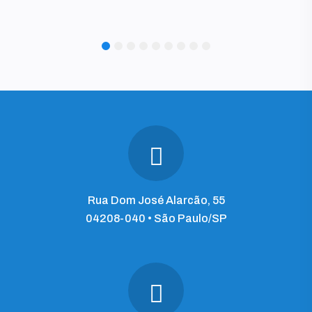
1
2
3
4
5
6
7
8
9
Rua Dom José Alarcão, 55
04208-040 • São Paulo/SP