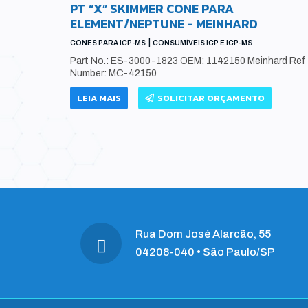
ELMER E
PT “X” SKIMMER CONE PARA
ELEMENT/NEPTUNE - MEINHARD
|
CONES PARA ICP-MS
CONSUMÍVEIS ICP E ICP-MS
Part No.: ES-3000-1823 OEM: 1142150 Meinhard Ref
 105398
Number: MC-42150
16
LEIA MAIS
SOLICITAR ORÇAMENTO
Rua Dom José Alarcão, 55
04208-040 • São Paulo/SP