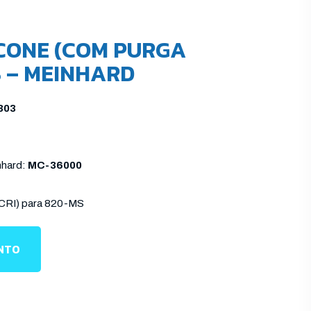
CONE (COM PURGA
S – MEINHARD
303
nhard:
MC-36000
 CRI) para 820-MS
ENTO