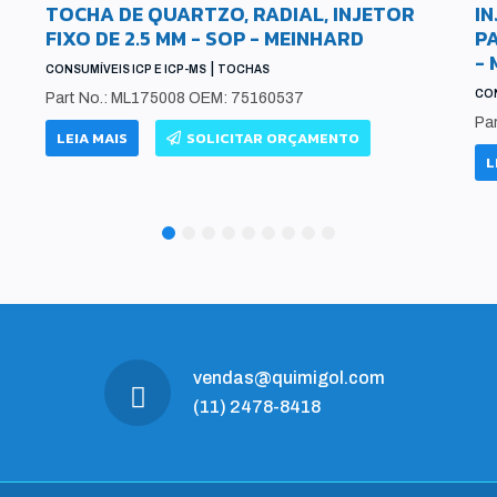
TOCHA DE QUARTZO, RADIAL, INJETOR
I
FIXO DE 2.5 MM - SOP - MEINHARD
PA
-
|
CONSUMÍVEIS ICP E ICP-MS
TOCHAS
CON
Part No.: ML175008 OEM: 75160537
Pa
LEIA MAIS
SOLICITAR ORÇAMENTO
L
1
2
3
4
5
6
7
8
9
vendas@quimigol.com
(11) 2478-8418