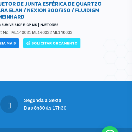
NJETOR DE JUNTA ESFÉRICA DE QUARTZO
TOCHA D
RA ELAN / NEXION 300/350 / FLUIDIGM
SLOT PA
 MEINHARD
CONSUMÍVEIS I
|
SUMÍVEIS ICP E ICP-MS
INJETORES
Part No.: E
Number: ML
rt No.: ML140031 ML140032 ML140033
LEIA MAIS
EIA MAIS
SOLICITAR ORÇAMENTO
Segunda a Sexta
Das 8h30 às 17h30