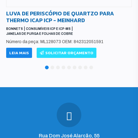
LUVA DE PERISCÓPIO DE QUARTZO PARA
THERMO ICAP ICP - MEINHARD
|
|
BONNETS
CONSUMÍVEIS ICP E ICP-MS
JANELAS DE PURGA E FOLHAS DE COBRE
Número da peça: ML128073 OEM: 842312051591
LEIA MAIS
SOLICITAR ORÇAMENTO
1
2
3
4
5
6
7
8
9
Rua Dom José Alarcão, 55