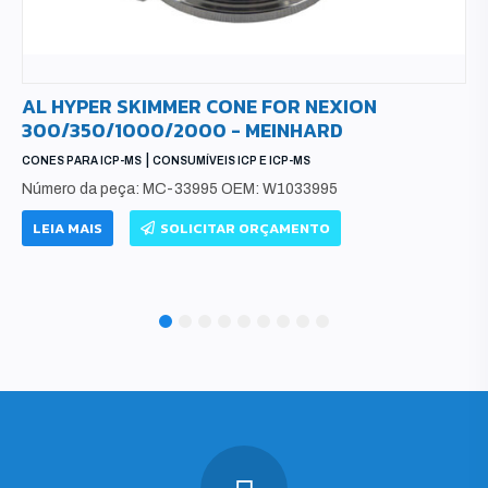
AL HYPER SKIMMER CONE FOR NEXION
300/350/1000/2000 - MEINHARD
|
CONES PARA ICP-MS
CONSUMÍVEIS ICP E ICP-MS
Número da peça: MC-33995 OEM: W1033995
LEIA MAIS
SOLICITAR ORÇAMENTO
1
2
3
4
5
6
7
8
9