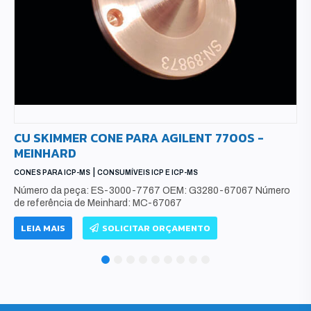
CU SKIMMER CONE PARA AGILENT 7700S -
MEINHARD
|
CONES PARA ICP-MS
CONSUMÍVEIS ICP E ICP-MS
Número da peça: ES-3000-7767 OEM: G3280-67067 Número
de referência de Meinhard: MC-67067
LEIA MAIS
SOLICITAR ORÇAMENTO
1
2
3
4
5
6
7
8
9