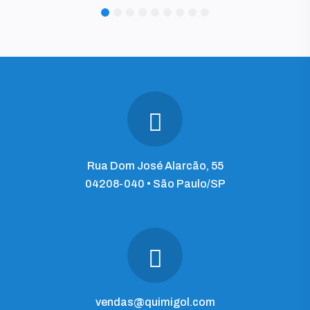
1
2
3
4
5
6
7
8
9
Rua Dom José Alarcão, 55
04208-040 • São Paulo/SP
vendas@quimigol.com