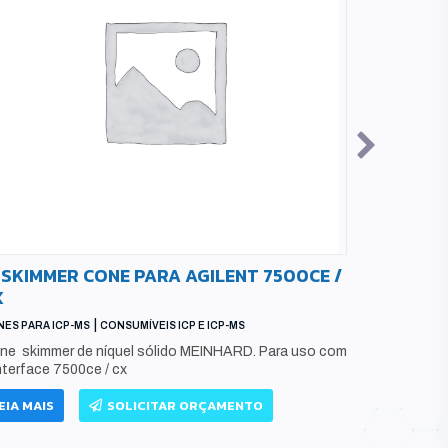
 SKIMMER CONE PARA AGILENT 7500CE /
ALUMINU
X
ELEMENT
MEINHAR
|
ES PARA ICP-MS
CONSUMÍVEIS ICP E ICP-MS
CONES PARA I
ne skimmer de níquel sólido MEINHARD. Para uso com
nterface 7500ce / cx
Part No.: E
Number: MC
EIA MAIS
SOLICITAR ORÇAMENTO
LEIA MAIS