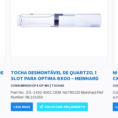
DE
TOCHA DESMONTÁVEL DE QUARTZO, 1
NI
SLOT PARA OPTIMA 8X00 - MEINHARD
C
|
CONSUMÍVEIS ICP E ICP-MS
TOCHAS
CON
Part No.: ES-1402-8001 OEM: N0780130 Meinhard Ref
Co
Number: ML131050
a i
LEIA MAIS
SOLICITAR ORÇAMENTO
L