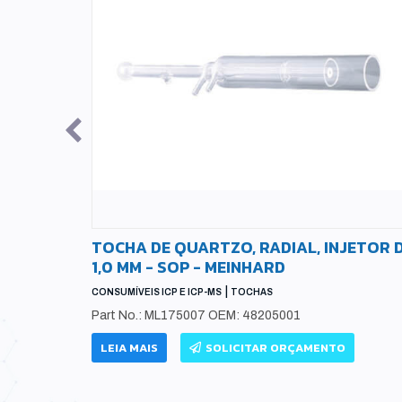
T
TOCHA DE QUARTZO, RADIAL, INJETOR 
1,0 MM - SOP - MEINHARD
|
CONSUMÍVEIS ICP E ICP-MS
TOCHAS
20-65238
Part No.: ML175007 OEM: 48205001
38
LEIA MAIS
SOLICITAR ORÇAMENTO