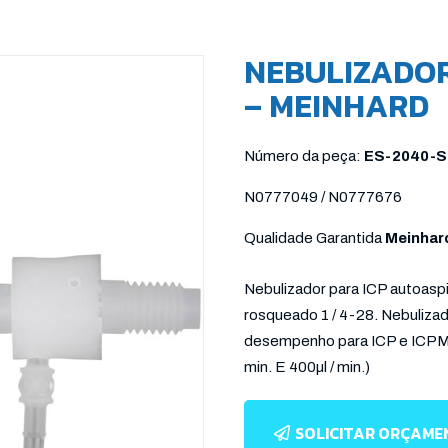
NEBULIZADOR
– MEINHARD
Número da peça:
ES-2040-Se
N0777049 / N0777676
Qualidade Garantida
Meinha
Nebulizador para ICP
autoasp
rosqueado 1 / 4-28. Nebulizad
desempenho para ICP e ICPMS. 
min. E 400µl / min.)
SOLICITAR ORÇAM