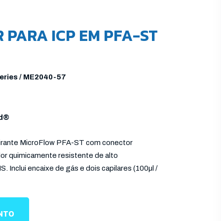
 PARA ICP EM PFA-ST
ries / ME2040-57
rd®
irante MicroFlow PFA-ST com conector
or quimicamente resistente de alto
Inclui encaixe de gás e dois capilares (100µl /
ENTO