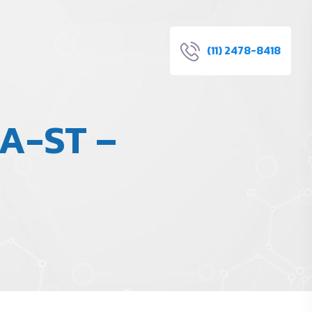
(11) 2478-8418
A-ST –