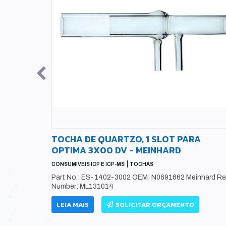
TOCHA DE QUARTZO, 1 SLOT PARA
OPTIMA 3X00 DV - MEINHARD
|
CONSUMÍVEIS ICP E ICP-MS
TOCHAS
80-67066
Part No.: ES-1402-3002 OEM: N0691662 Meinhard Re
66
Number: ML131014
LEIA MAIS
SOLICITAR ORÇAMENTO