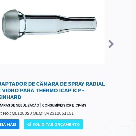
DAPTADOR DE CÂMARA DE SPRAY RADIAL
BOBINA D
 VIDRO PARA THERMO ICAP ICP -
7500 - 
EINHARD
BOBINAS DE R
CONSUMÍVEIS I
|
MARAS DE NEBULIZAÇÃO
CONSUMÍVEIS ICP E ICP-MS
Número da 
rt No.: ML128020 OEM: 842312051151
de referênc
EIA MAIS
SOLICITAR ORÇAMENTO
LEIA MAIS