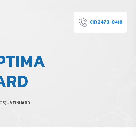
(11) 2478-8418
PTIMA
ARD
OS) – MEINHARD