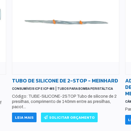
TUBO DE SILICONE DE 2-STOP - MEINHARD
A
DE
|
CONSUMÍVEIS ICP E ICP-MS
TUBOS PARA BOMBA PERISTÁLTICA
M
Código: TUBE-SILICONE-2STOP Tubo de silicone de 2
presilhas, comprimento de 140mm entre as presilhas,
CÂ
f
pacot...
Pa
LEIA MAIS
SOLICITAR ORÇAMENTO
L