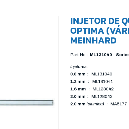
INJETOR DE 
OPTIMA (VÁR
MEINHARD
Part No.:
ML131040 – Serie
Injetores:
0.8 mm :
ML131040
1.2 mm :
ML131041
1.6 mm :
ML128042
2.0 mm :
ML128043
2.0 mm
(alumina) :
MA5177