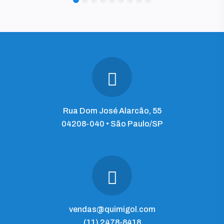
1
2
3
4
5
6
7
8
9
Rua Dom José Alarcão, 55
04208-040 • São Paulo/SP
vendas@quimigol.com
(11) 2478-8418