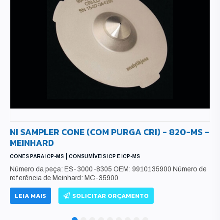
NI SAMPLER CONE (COM PURGA CRI) - 820-MS -
MEINHARD
|
CONES PARA ICP-MS
CONSUMÍVEIS ICP E ICP-MS
Número da peça: ES-3000-8305 OEM: 9910135900 Número de
referência de Meinhard: MC-35900
LEIA MAIS
SOLICITAR ORÇAMENTO