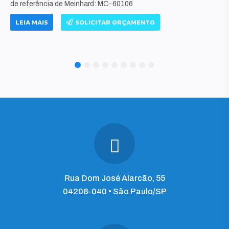
de referência de Meinhard: MC-60106
LEIA MAIS
SOLICITAR ORÇAMENTO
1
2
3
4
5
6
7
8
9
Rua Dom José Alarcão, 55
04208-040 • São Paulo/SP