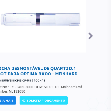
OCHA DESMONTÁVEL DE QUARTZO, 1
CÂMARA 
LOT PARA OPTIMA 8X00 - MEINHARD
VIDRO CO
MM PARA
|
SUMÍVEIS ICP E ICP-MS
TOCHAS
CÂMARAS DE 
rt No.: ES-1402-8001 OEM: N0780130 Meinhard Ref
mber: ML131050
Número da 
EIA MAIS
SOLICITAR ORÇAMENTO
LEIA MAIS