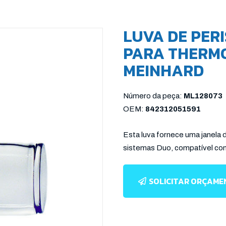
LUVA DE PER
PARA THERMO 
MEINHARD
Número da peça:
ML128073
OEM:
842312051591
Esta luva fornece uma janela 
sistemas Duo, compatível c
SOLICITAR ORÇAM