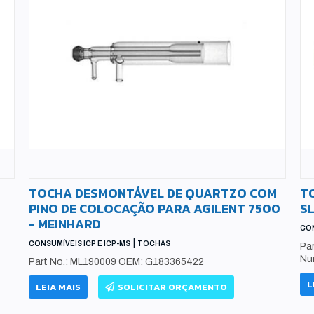
TOCHA DESMONTÁVEL DE QUARTZO COM
T
PINO DE COLOCAÇÃO PARA AGILENT 7500
S
- MEINHARD
CON
|
CONSUMÍVEIS ICP E ICP-MS
TOCHAS
Pa
Nu
Part No.: ML190009 OEM: G183365422
L
LEIA MAIS
SOLICITAR ORÇAMENTO