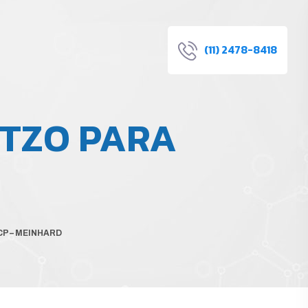
(11) 2478-8418
RTZO PARA
CP – MEINHARD