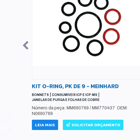
KIT O-RING, PK DE 9 - MEINHARD
S) -
|
|
BONNETS
CONSUMÍVEIS ICP E ICP-MS
JANELAS DE PURGA E FOLHAS DE COBRE
Número da peça: MM690769 / MM770437 OEM:
N0690769
80-67064
64
LEIA MAIS
SOLICITAR ORÇAMENTO