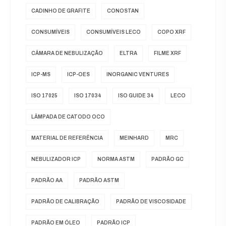
CADINHO DE GRAFITE
CONOSTAN
CONSUMÍVEIS
CONSUMÍVEIS LECO
COPO XRF
CÂMARA DE NEBULIZAÇÃO
ELTRA
FILME XRF
ICP-MS
ICP-OES
INORGANIC VENTURES
ISO 17025
ISO 17034
ISO GUIDE 34
LECO
LÂMPADA DE CATODO OCO
MATERIAL DE REFERÊNCIA
MEINHARD
MRC
NEBULIZADOR ICP
NORMA ASTM
PADRÃO GC
PADRÃO AA
PADRÃO ASTM
PADRÃO DE CALIBRAÇÃO
PADRÃO DE VISCOSIDADE
PADRÃO EM ÓLEO
PADRÃO ICP