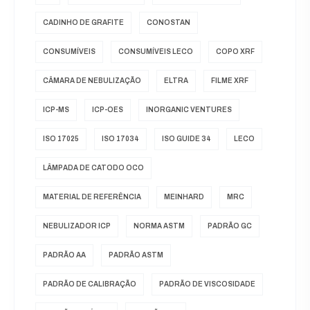
CADINHO DE GRAFITE
CONOSTAN
CONSUMÍVEIS
CONSUMÍVEIS LECO
COPO XRF
CÂMARA DE NEBULIZAÇÃO
ELTRA
FILME XRF
ICP-MS
ICP-OES
INORGANIC VENTURES
ISO 17025
ISO 17034
ISO GUIDE 34
LECO
LÂMPADA DE CATODO OCO
MATERIAL DE REFERÊNCIA
MEINHARD
MRC
NEBULIZADOR ICP
NORMA ASTM
PADRÃO GC
PADRÃO AA
PADRÃO ASTM
PADRÃO DE CALIBRAÇÃO
PADRÃO DE VISCOSIDADE