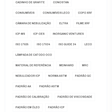
CADINHO DE GRAFITE
CONOSTAN
CONSUMÍVEIS
CONSUMÍVEIS LECO
COPO XRF
CÂMARA DE NEBULIZAÇÃO
ELTRA
FILME XRF
ICP-MS
ICP-OES
INORGANIC VENTURES
ISO 17025
ISO 17034
ISO GUIDE 34
LECO
LÂMPADA DE CATODO OCO
MATERIAL DE REFERÊNCIA
MEINHARD
MRC
NEBULIZADOR ICP
NORMA ASTM
PADRÃO GC
PADRÃO AA
PADRÃO ASTM
PADRÃO DE CALIBRAÇÃO
PADRÃO DE VISCOSIDADE
PADRÃO EM ÓLEO
PADRÃO ICP