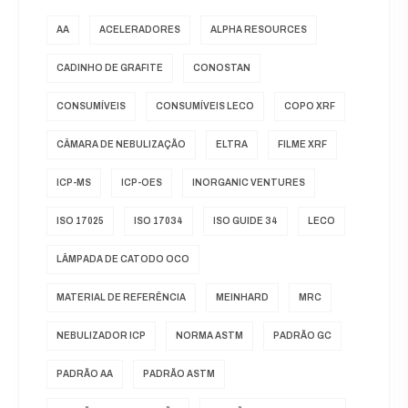
AA
ACELERADORES
ALPHA RESOURCES
CADINHO DE GRAFITE
CONOSTAN
CONSUMÍVEIS
CONSUMÍVEIS LECO
COPO XRF
CÂMARA DE NEBULIZAÇÃO
ELTRA
FILME XRF
ICP-MS
ICP-OES
INORGANIC VENTURES
ISO 17025
ISO 17034
ISO GUIDE 34
LECO
LÂMPADA DE CATODO OCO
MATERIAL DE REFERÊNCIA
MEINHARD
MRC
NEBULIZADOR ICP
NORMA ASTM
PADRÃO GC
PADRÃO AA
PADRÃO ASTM