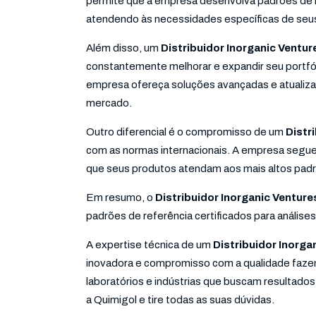
permite que a empresa desenvolva padrões de re
atendendo às necessidades específicas de seus
Além disso, um
Distribuidor Inorganic Ventu
constantemente melhorar e expandir seu portfó
empresa ofereça soluções avançadas e atualiza
mercado.
Outro diferencial é o compromisso de um
Distr
com as normas internacionais. A empresa segue
que seus produtos atendam aos mais altos padrõ
Em resumo, o
Distribuidor Inorganic Venture
padrões de referência certificados para análises
A expertise técnica de um
Distribuidor Inorga
inovadora e compromisso com a qualidade fazem
laboratórios e indústrias que buscam resultado
a Quimigol e tire todas as suas dúvidas.