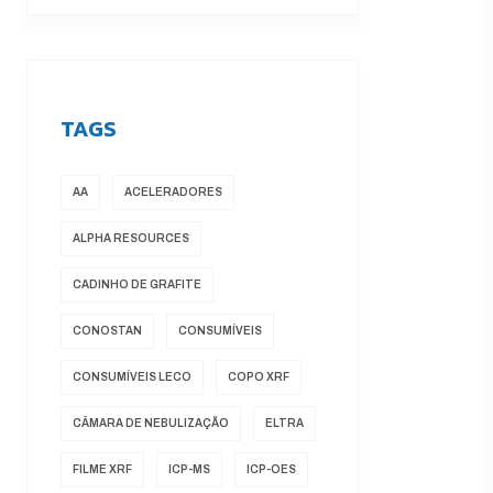
TAGS
AA
ACELERADORES
ALPHA RESOURCES
CADINHO DE GRAFITE
CONOSTAN
CONSUMÍVEIS
CONSUMÍVEIS LECO
COPO XRF
CÂMARA DE NEBULIZAÇÃO
ELTRA
FILME XRF
ICP-MS
ICP-OES