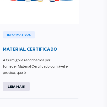
INFORMATIVOS
INFO
MATERIAL CERTIFICADO
PROD
A Quimigol é reconhecida por
Com a e
fornecer Material Certificado confiável e
forneci
preciso, que é
Spectroi
LEIA MAIS
LEIA