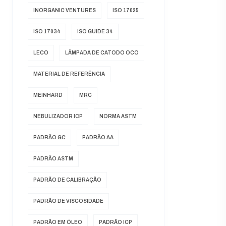
INORGANIC VENTURES
ISO 17025
ISO 17034
ISO GUIDE 34
LECO
LÂMPADA DE CATODO OCO
MATERIAL DE REFERÊNCIA
MEINHARD
MRC
NEBULIZADOR ICP
NORMA ASTM
PADRÃO GC
PADRÃO AA
PADRÃO ASTM
PADRÃO DE CALIBRAÇÃO
PADRÃO DE VISCOSIDADE
PADRÃO EM ÓLEO
PADRÃO ICP