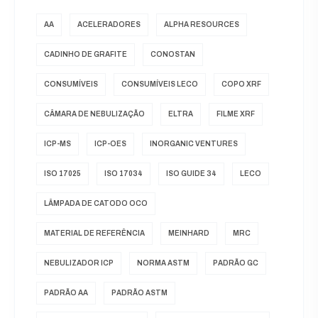
AA
ACELERADORES
ALPHA RESOURCES
CADINHO DE GRAFITE
CONOSTAN
CONSUMÍVEIS
CONSUMÍVEIS LECO
COPO XRF
CÂMARA DE NEBULIZAÇÃO
ELTRA
FILME XRF
ICP-MS
ICP-OES
INORGANIC VENTURES
ISO 17025
ISO 17034
ISO GUIDE 34
LECO
LÂMPADA DE CATODO OCO
MATERIAL DE REFERÊNCIA
MEINHARD
MRC
NEBULIZADOR ICP
NORMA ASTM
PADRÃO GC
PADRÃO AA
PADRÃO ASTM