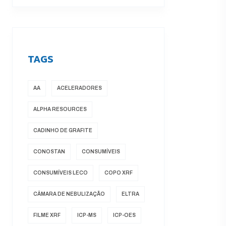
TAGS
AA
ACELERADORES
ALPHA RESOURCES
CADINHO DE GRAFITE
CONOSTAN
CONSUMÍVEIS
CONSUMÍVEIS LECO
COPO XRF
CÂMARA DE NEBULIZAÇÃO
ELTRA
FILME XRF
ICP-MS
ICP-OES