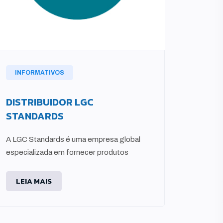
INFORMATIVOS
INFO
DISTRIBUIDOR LGC
DISTR
STANDARDS
O Distr
empresa
A LGC Standards é uma empresa global
por for
especializada em fornecer produtos
LEIA
LEIA MAIS