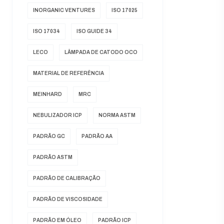
INORGANIC VENTURES
ISO 17025
ISO 17034
ISO GUIDE 34
LECO
LÂMPADA DE CATODO OCO
MATERIAL DE REFERÊNCIA
MEINHARD
MRC
NEBULIZADOR ICP
NORMA ASTM
PADRÃO GC
PADRÃO AA
PADRÃO ASTM
PADRÃO DE CALIBRAÇÃO
PADRÃO DE VISCOSIDADE
PADRÃO EM ÓLEO
PADRÃO ICP