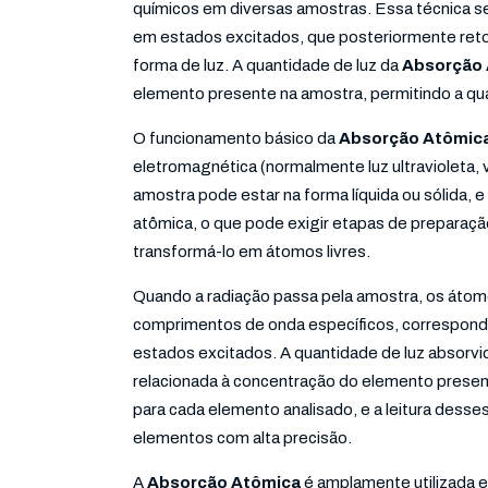
químicos em diversas amostras. Essa técnica s
em estados excitados, que posteriormente reto
forma de luz. A quantidade de luz da
Absorção
elemento presente na amostra, permitindo a qua
O funcionamento básico da
Absorção Atômic
eletromagnética (normalmente luz ultravioleta, v
amostra pode estar na forma líquida ou sólida, 
atômica, o que pode exigir etapas de prepara
transformá-lo em átomos livres.
Quando a radiação passa pela amostra, os áto
comprimentos de onda específicos, corresponde
estados excitados. A quantidade de luz absorvid
relacionada à concentração do elemento prese
para cada elemento analisado, e a leitura dess
elementos com alta precisão.
A
Absorção Atômica
é amplamente utilizada e