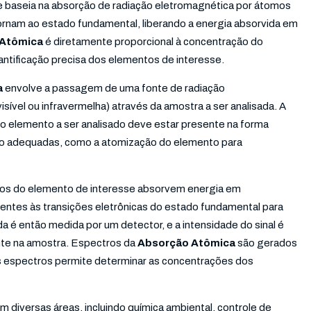
e baseia na absorção de radiação eletromagnética por átomos
rnam ao estado fundamental, liberando a energia absorvida em
 Atômica
é diretamente proporcional à concentração do
ntificação precisa dos elementos de interesse.
a
envolve a passagem de uma fonte de radiação
isível ou infravermelha) através da amostra a ser analisada. A
e o elemento a ser analisado deve estar presente na forma
ção adequadas, como a atomização do elemento para
mos do elemento de interesse absorvem energia em
ntes às transições eletrônicas do estado fundamental para
a é então medida por um detector, e a intensidade do sinal é
nte na amostra. Espectros da
Absorção Atômica
são gerados
es espectros permite determinar as concentrações dos
m diversas áreas, incluindo química ambiental, controle de