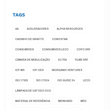
TAGS
AA
ACELERADORES
ALPHA RESOURCES
CADINHO DE GRAFITE
CONOSTAN
CONSUMÍVEIS
CONSUMÍVEIS LECO
COPO XRF
CÂMARA DE NEBULIZAÇÃO
ELTRA
FILME XRF
ICP-MS
ICP-OES
INORGANIC VENTURES
ISO 17025
ISO 17034
ISO GUIDE 34
LECO
LÂMPADA DE CATODO OCO
MATERIAL DE REFERÊNCIA
MEINHARD
MRC