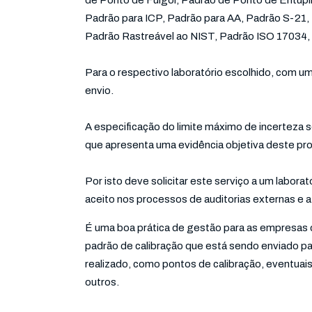
de Ponto de Fulgor, Padrão de Ponto de Entupi
Padrão para ICP, Padrão para AA, Padrão S-21,
Padrão Rastreável ao NIST, Padrão ISO 17034, 
Para o respectivo laboratório escolhido, com u
envio.
A especificação do limite máximo de incerteza 
que apresenta uma evidência objetiva deste pro
Por isto deve solicitar este serviço a um labo
aceito nos processos de auditorias externas e a
É uma boa prática de gestão para as empresas 
padrão de calibração que está sendo enviado p
realizado, como pontos de calibração, eventuais
outros.