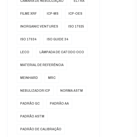
CÂMARA DE NEBULIZAÇÃO
ELTRA
FILME XRF
ICP-MS
ICP-OES
INORGANIC VENTURES
ISO 17025
ISO 17034
ISO GUIDE 34
LECO
LÂMPADA DE CATODO OCO
MATERIAL DE REFERÊNCIA
MEINHARD
MRC
NEBULIZADOR ICP
NORMA ASTM
PADRÃO GC
PADRÃO AA
PADRÃO ASTM
PADRÃO DE CALIBRAÇÃO