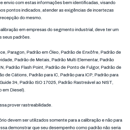
envio com estas informações bem identificadas, visando
 nos pontos indicados, atender as exigências de incertezas
 e recepção do mesmo.
calibração em empresas do segmento industrial, deve ter um
s seus padrões.
nce, Paragon, Padrão em Óleo, Padrão de Enxôfre, Padrão de
idade, Padrão de Metais, Padrão Multi Elementar, Padrão
, Padrão Flash Point, Padrão de Ponto de Fulgor, Padrão de
o de Cátions, Padrão para IC, Padrão para ICP, Padrão para
Guide 34, Padrão ISO 17025, Padrão Rastreável ao NIST,
o em Diesel).
sa prover rastreabilidade.
rio devem ser utilizados somente para a calibração e não para
o possa demonstrar que seu desempenho como padrão não seria