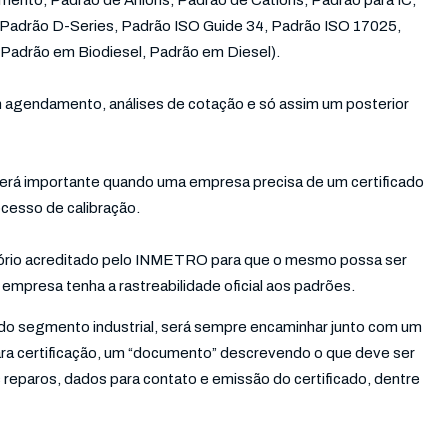
mento, Padrão de Ânions, Padrão de Cátions, Padrão para IC,
 Padrão D-Series, Padrão ISO Guide 34, Padrão ISO 17025,
Padrão em Biodiesel, Padrão em Diesel).
m agendamento, análises de cotação e só assim um posterior
será importante quando uma empresa precisa de um certificado
cesso de calibração.
ratório acreditado pelo INMETRO para que o mesmo possa ser
 empresa tenha a rastreabilidade oficial aos padrões.
do segmento industrial, será sempre encaminhar junto com um
ara certificação, um “documento” descrevendo o que deve ser
 reparos, dados para contato e emissão do certificado, dentre