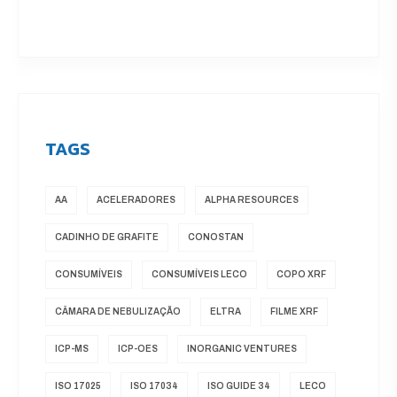
TAGS
AA
ACELERADORES
ALPHA RESOURCES
CADINHO DE GRAFITE
CONOSTAN
CONSUMÍVEIS
CONSUMÍVEIS LECO
COPO XRF
CÂMARA DE NEBULIZAÇÃO
ELTRA
FILME XRF
ICP-MS
ICP-OES
INORGANIC VENTURES
ISO 17025
ISO 17034
ISO GUIDE 34
LECO