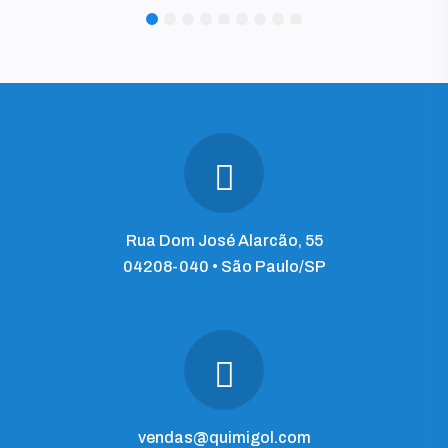
1
2
3
4
5
6
7
8
9
Rua Dom José Alarcão, 55
04208-040 • São Paulo/SP
vendas@quimigol.com