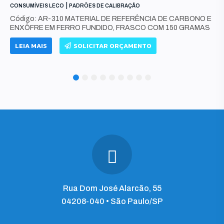
|
CONSUMÍVEIS LECO
PADRÕES DE CALIBRAÇÃO
Código: AR-310 MATERIAL DE REFERÊNCIA DE CARBONO E
ENXÔFRE EM FERRO FUNDIDO, FRASCO COM 150 GRAMAS
LEIA MAIS
SOLICITAR ORÇAMENTO
1
2
3
4
5
6
7
8
9
Rua Dom José Alarcão, 55
04208-040 • São Paulo/SP