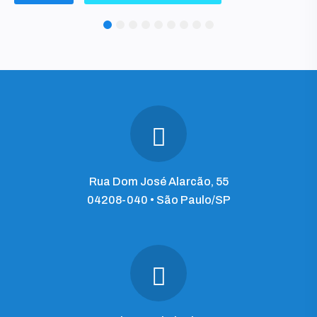
1
2
3
4
5
6
7
8
9
Rua Dom José Alarcão, 55
04208-040 • São Paulo/SP