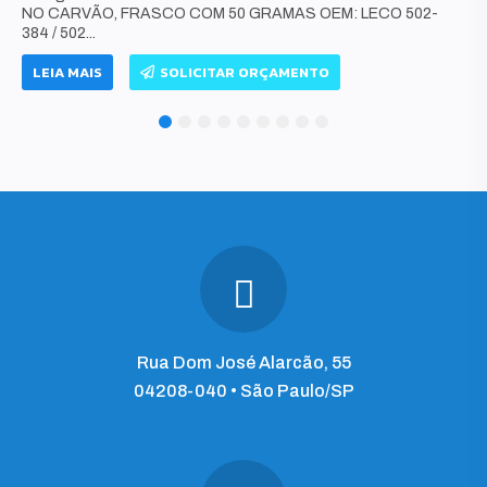
NO CARVÃO, FRASCO COM 50 GRAMAS OEM: LECO 502-
384 / 502...
LEIA MAIS
SOLICITAR ORÇAMENTO
1
2
3
4
5
6
7
8
9
Rua Dom José Alarcão, 55
04208-040 • São Paulo/SP