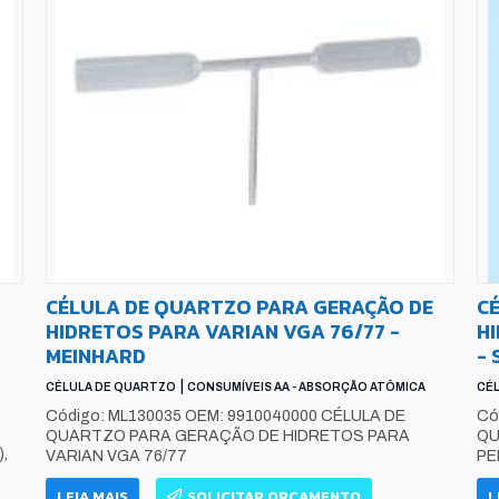
CÉLULA DE QUARTZO PARA GERAÇÃO DE
C
HIDRETOS PARA VARIAN VGA 76/77 -
H
MEINHARD
- 
|
CÉLULA DE QUARTZO
CONSUMÍVEIS AA - ABSORÇÃO ATÔMICA
CÉ
Código: ML130035 OEM: 9910040000 CÉLULA DE
Có
QUARTZO PARA GERAÇÃO DE HIDRETOS PARA
QU
,
VARIAN VGA 76/77
PE
LEIA MAIS
SOLICITAR ORÇAMENTO
L