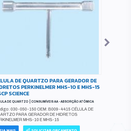
ÉLULA DE QUARTZO PARA GERADOR DE
LÂMPADA
IDRETOS PERKINELMER MHS-10 E MHS-15
ELEMENTA
SCP SCIENCE
POLEGAD
|
LULA DE QUARTZO
CONSUMÍVEIS AA - ABSORÇÃO ATÔMICA
CONSUMÍVEIS 
LÂMPADA DE 
digo: 030-050-150 OEM: B009-4415 CÉLULA DE
Código: P
ARTZO PARA GERADOR DE HIDRETOS
ELEMENTAR,
RKINELMER MHS-10 E MHS-15
COM 4 PINOS
EIA MAIS
SOLICITAR ORÇAMENTO