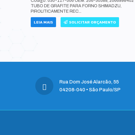
Código: 030-117-006 OEM: 206-50588, 2066998402
TUBO DE GRAFITE PARA FORNO SHIMADZU,
OCO MONO E
PIROLITICAMENTE REC...
LEGADAS
LEIA MAIS
SOLICITAR ORÇAMENTO
Rua Dom José Alarcão, 55
04208-040 • São Paulo/SP