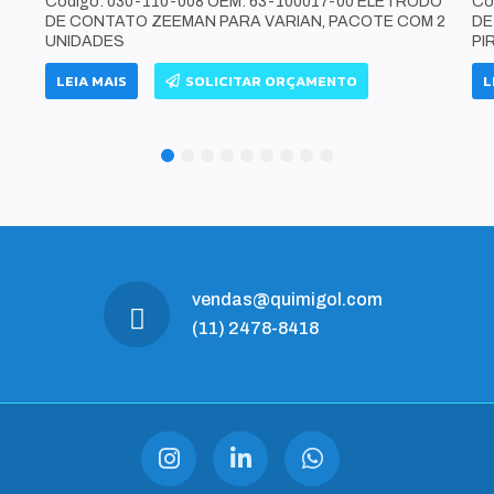
Código: 030-110-008 OEM: 63-100017-00 ELETRODO
Có
DE CONTATO ZEEMAN PARA VARIAN, PACOTE COM 2
DE
UNIDADES
PI
LEIA MAIS
SOLICITAR ORÇAMENTO
L
1
2
3
4
5
6
7
8
9
vendas@quimigol.com
(11) 2478-8418