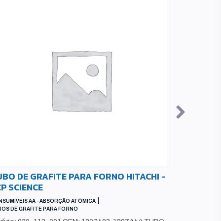
BO DE GRAFITE PARA FORNO HITACHI -
LÂMPADA
P SCIENCE
ELEMENTA
POLEGADA
|
SUMÍVEIS AA - ABSORÇÃO ATÔMICA
OS DE GRAFITE PARA FORNO
CONSUMÍVEIS 
LÂMPADA DE 