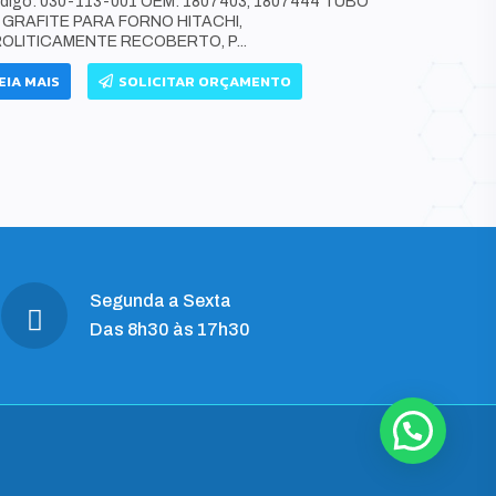
digo: 030-113-001 OEM: 1807403, 1807444 TUBO
 GRAFITE PARA FORNO HITACHI,
Código: P
ROLITICAMENTE RECOBERTO, P...
ELEMENTAR,
COM 4 PINOS
EIA MAIS
SOLICITAR ORÇAMENTO
LEIA MAIS
Segunda a Sexta
Das 8h30 às 17h30