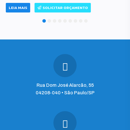
LEIA MAIS
SOLICITAR ORÇAMENTO
1
2
3
4
5
6
7
8
9
Rua Dom José Alarcão, 55
04208-040 • São Paulo/SP