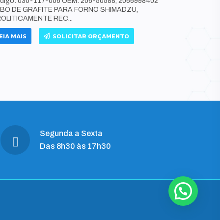
digo: 030-117-006 OEM: 206-50588, 2066998402
Código: 03
BO DE GRAFITE PARA FORNO SHIMADZU,
DE GRAFITE
ROLITICAMENTE REC...
PIROLITICA
EIA MAIS
SOLICITAR ORÇAMENTO
LEIA MAIS
Segunda a Sexta
Das 8h30 às 17h30