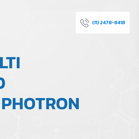
(11) 2478-8418
LTI
0
– PHOTRON