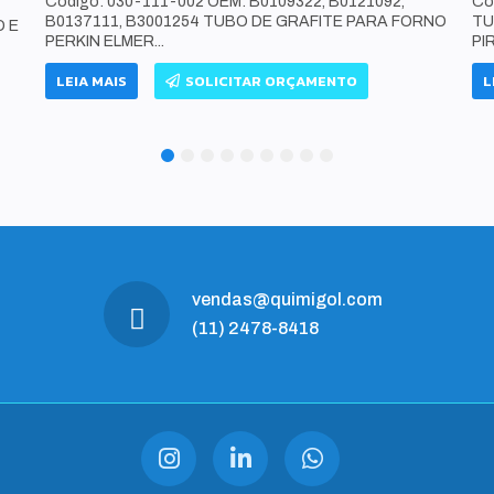
Código: 030-111-002 OEM: B0109322, B0121092,
Có
B0137111, B3001254 TUBO DE GRAFITE PARA FORNO
TU
O E
PERKIN ELMER...
PI
LEIA MAIS
SOLICITAR ORÇAMENTO
L
1
2
3
4
5
6
7
8
9
vendas@quimigol.com
(11) 2478-8418