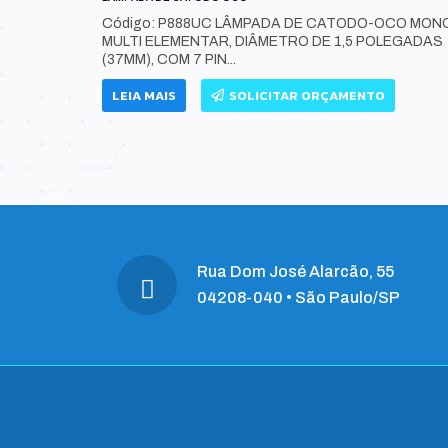
O MONO
Código: P888UC LÂMPADA DE CATODO-OCO MON
S (37MM),
MULTI ELEMENTAR, DIÂMETRO DE 1,5 POLEGADAS
(37MM), COM 7 PIN...
LEIA MAIS
SOLICITAR ORÇAMENTO
Rua Dom José Alarcão, 55
04208-040 • São Paulo/SP