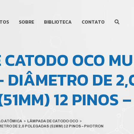
TOS
SOBRE
BIBLIOTECA
CONTATO
 CATODO OCO MU
 DIÂMETRO DE 2,
51MM) 12 PINOS 
ÃO ATÔMICA
>
LÂMPADA DE CATODO OCO
>
ETRO DE 2,0 POLEGADAS (51MM) 12 PINOS – PHOTRON