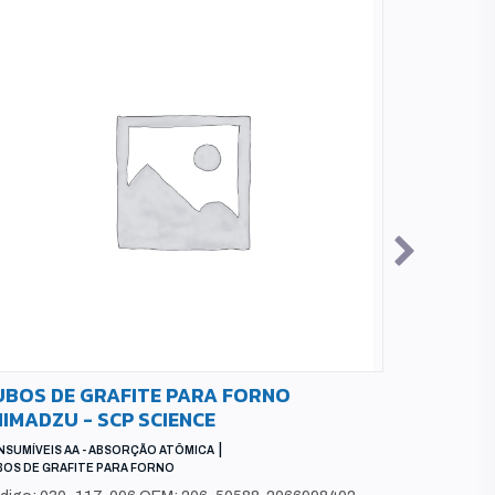
UBOS DE GRAFITE PARA FORNO
TUBO DE 
IMADZU - SCP SCIENCE
SCP SCIE
|
SUMÍVEIS AA - ABSORÇÃO ATÔMICA
CONSUMÍVEIS 
OS DE GRAFITE PARA FORNO
TUBOS DE GRA