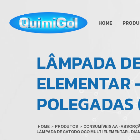
HOME
PRODU
LÂMPADA DE
ELEMENTAR –
POLEGADAS (
HOME
>
PRODUTOS
>
CONSUMÍVEIS AA - ABSORÇ
LÂMPADA DE CATODO OCO MULTI ELEMENTAR – DIÂM