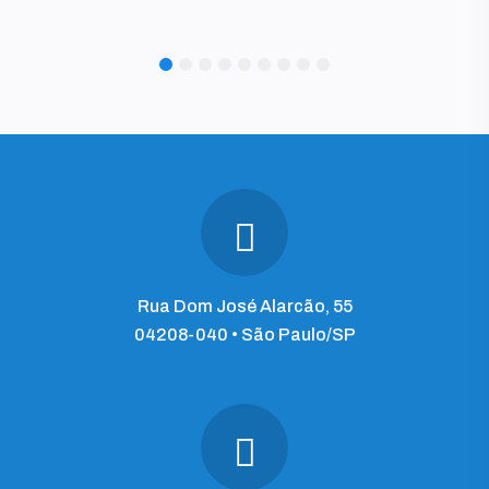
1
2
3
4
5
6
7
8
9
Rua Dom José Alarcão, 55
04208-040 • São Paulo/SP