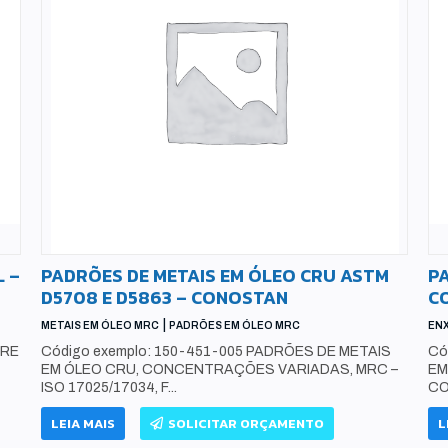
 –
PADRÕES DE METAIS EM ÓLEO CRU ASTM
P
D5708 E D5863 – CONOSTAN
C
|
METAIS EM ÓLEO MRC
PADRÕES EM ÓLEO MRC
EN
FRE
Código exemplo: 150-451-005 PADRÕES DE METAIS
Có
EM ÓLEO CRU, CONCENTRAÇÕES VARIADAS, MRC –
EM
ISO 17025/17034, F...
CO
LEIA MAIS
SOLICITAR ORÇAMENTO
L