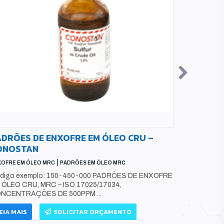
ADRÕES DE ENXOFRE EM ÓLEO CRU –
PADRÕES
ONOSTAN
CLORO EM ÓL
|
XOFRE EM ÓLEO MRC
PADRÕES EM ÓLEO MRC
Código: 15
MRC - ISO
digo exemplo: 150-450-000 PADRÕES DE ENXOFRE
À 50000PPM,
 ÓLEO CRU, MRC – ISO 17025/17034,
NCENTRAÇÕES DE 500PPM ...
LEIA MAIS
EIA MAIS
SOLICITAR ORÇAMENTO