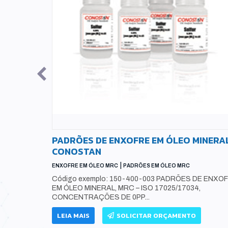
EL, B5,
PADRÕES DE ENXOFRE EM ÓLEO MINERAL
CONOSTAN
|
RC
ENXOFRE EM ÓLEO MRC
PADRÕES EM ÓLEO MRC
085, 150-
Código exemplo: 150-400-003 PADRÕES DE ENXO
ESEL, MRC –
EM ÓLEO MINERAL, MRC – ISO 17025/17034,
CONCENTRAÇÕES DE 0PP...
LEIA MAIS
SOLICITAR ORÇAMENTO