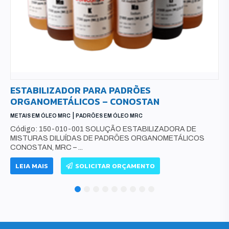
PADRÕES PONTO DE FULGOR (FLASH PO
CONOSTAN
|
PADRÕES EM ÓLEO MRC
PONTO DE FULGOR MRC
ORA DE
Código exemplo: 150-900-005 PADRÕES PONTO D
TÁLICOS
(FLASH POINT) DE 53º À 244º, MRC – ISO 17025/1703
LEIA MAIS
SOLICITAR ORÇAMENTO
1
2
3
4
5
6
7
8
9