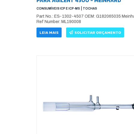
PARA AGILENT 4500 - MEINHARD
|
CONSUMÍVEIS ICP E ICP-MS
TOCHAS
Part No.: ES-1302-4507 OEM: G182065035 Meinh
Ref Number: ML190008
LEIA MAIS
SOLICITAR ORÇAMENTO