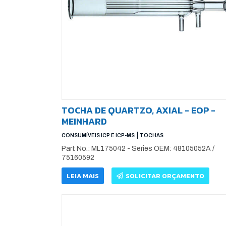
TOCHA DE QUARTZO, AXIAL - EOP -
MEINHARD
|
CONSUMÍVEIS ICP E ICP-MS
TOCHAS
Part No.: ML175042 - Series OEM: 48105052A /
75160592
LEIA MAIS
SOLICITAR ORÇAMENTO