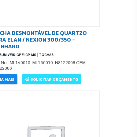
CHA DESMONTÁVEL DE QUARTZO
RA ELAN / NEXION 300/350 -
INHARD
|
UMÍVEIS ICP E ICP-MS
TOCHAS
t No.: ML140010-ML140010-N8122006 OEM:
22006
IA MAIS
SOLICITAR ORÇAMENTO