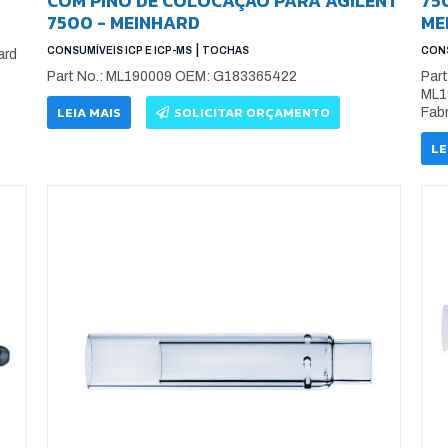
COM PINO DE COLOCAÇÃO PARA AGILENT
75
7500 - MEINHARD
ME
|
CONSUMÍVEIS ICP E ICP-MS
TOCHAS
CONS
ard
Part No.: ML190009 OEM: G183365422
Par
ML1
LEIA MAIS
SOLICITAR ORÇAMENTO
Fabr
LE