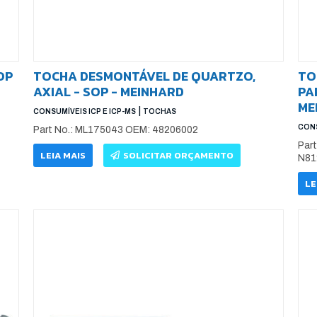
OP
TOCHA DESMONTÁVEL DE QUARTZO,
TO
AXIAL - SOP - MEINHARD
PA
ME
|
CONSUMÍVEIS ICP E ICP-MS
TOCHAS
CONS
Part No.: ML175043 OEM: 48206002
Par
LEIA MAIS
SOLICITAR ORÇAMENTO
N81
LE