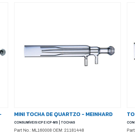
-
MINI TOCHA DE QUARTZO - MEINHARD
TO
|
CONSUMÍVEIS ICP E ICP-MS
TOCHAS
CONS
Part No.: ML160008 OEM: 21181448
Par