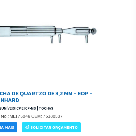
CHA DE QUARTZO DE 3,2 MM - EOP -
INHARD
|
UMÍVEIS ICP E ICP-MS
TOCHAS
t No.: ML175048 OEM: 75160537
IA MAIS
SOLICITAR ORÇAMENTO