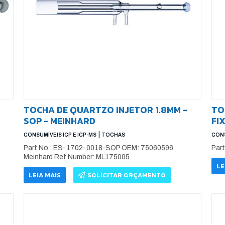
TOCHA DE QUARTZO INJETOR 1.8MM -
TO
SOP - MEINHARD
FI
|
CONSUMÍVEIS ICP E ICP-MS
TOCHAS
CONS
Part No.: ES-1702-0018-SOP OEM: 75060596
Par
Meinhard Ref Number: ML175005
LE
LEIA MAIS
SOLICITAR ORÇAMENTO