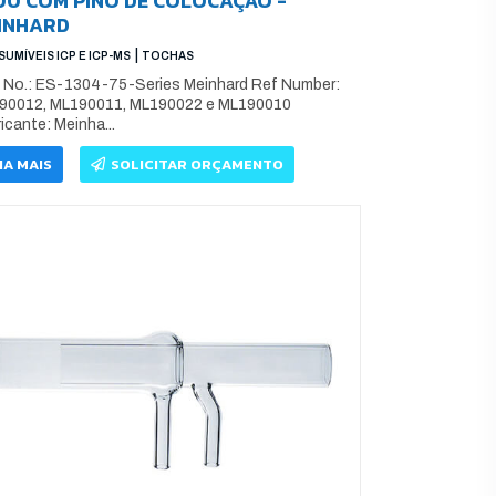
00 COM PINO DE COLOCAÇÃO -
INHARD
|
UMÍVEIS ICP E ICP-MS
TOCHAS
t No.: ES-1304-75-Series Meinhard Ref Number:
90012, ML190011, ML190022 e ML190010
icante: Meinha...
IA MAIS
SOLICITAR ORÇAMENTO