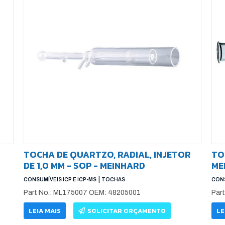
TOCHA DE QUARTZO, RADIAL, INJETOR
TO
DE 1,0 MM - SOP - MEINHARD
ME
|
CONSUMÍVEIS ICP E ICP-MS
TOCHAS
CONS
Part No.: ML175007 OEM: 48205001
Par
LEIA MAIS
SOLICITAR ORÇAMENTO
LE