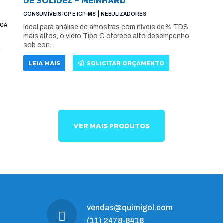
DE SOLIDEZ - MEINHARD
|
CONSUMÍVEIS ICP E ICP-MS
NEBULIZADORES
ICA
Ideal para análise de amostras com níveis de% TDS
mais altos, o vidro Tipo C oferece alto desempenho
sob con...
A
LEIA MAIS
SOLICITAR ORÇAMENTO
VER MAIS PRODUTOS
vendas@quimigol.com
(11) 2478-8418