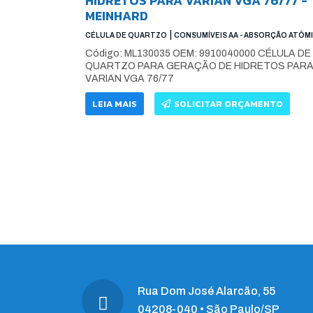
HIDRETOS PARA VARIAN VGA 76/77 -
MEINHARD
|
CÉLULA DE QUARTZO
CONSUMÍVEIS AA - ABSORÇÃO ATÔM
Código: ML130035 OEM: 9910040000 CÉLULA DE
QUARTZO PARA GERAÇÃO DE HIDRETOS PAR
VARIAN VGA 76/77
LEIA MAIS
SOLICITAR ORÇAMENTO
Rua Dom José Alarcão, 55
04208-040 • São Paulo/SP