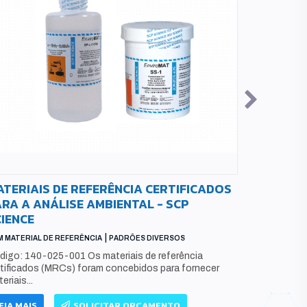
TERIAIS DE REFERÊNCIA CERTIFICADOS
PADRÃO 
RA A ANÁLISE AMBIENTAL - SCP
ABSOLUT
IENCE
ÓLEOS E GRAX
|
 MATERIAL DE REFERÊNCIA
PADRÕES DIVERSOS
Código exe
1000PPM(1M
digo: 140-025-001 Os materiais de referência
PROPANOL, I
rtificados (MRCs) foram concebidos para fornecer
eriais...
LEIA MAIS
EIA MAIS
SOLICITAR ORÇAMENTO