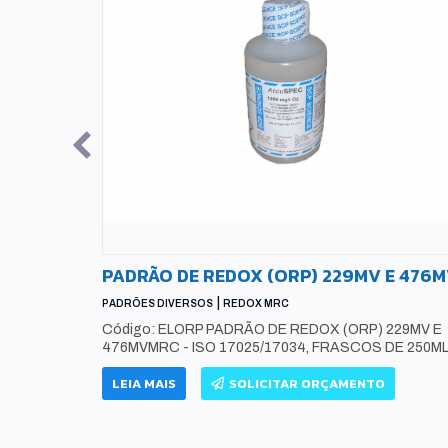
S
PADRÃO DE REDOX (ORP) 229MV E 476
|
PADRÕES DIVERSOS
REDOX MRC
Código: ELORP PADRÃO DE REDOX (ORP) 229MV E
476MVMRC - ISO 17025/17034, FRASCOS DE 250M
DRÕES DE
0ML E
LEIA MAIS
SOLICITAR ORÇAMENTO