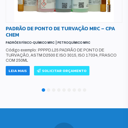
PADRÃO DE PONTO DE TURVAÇÃO MRC – CPA
CHEM
|
PADRÕES FÍSICO-QUÍMICO MRC
PETROQUÍMICO MRC
Código exemplo: PPPPD.L25 PADRÃO DE PONTO DE
TURVAÇÃO, ASTM D2500 E ISO 3015, ISO 17034, FRASCO
COM 250ML
LEIA MAIS
SOLICITAR ORÇAMENTO
1
2
3
4
5
6
7
8
9