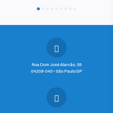
1
2
3
4
5
6
7
8
9
Rua Dom José Alarcão, 55
04208-040 • São Paulo/SP